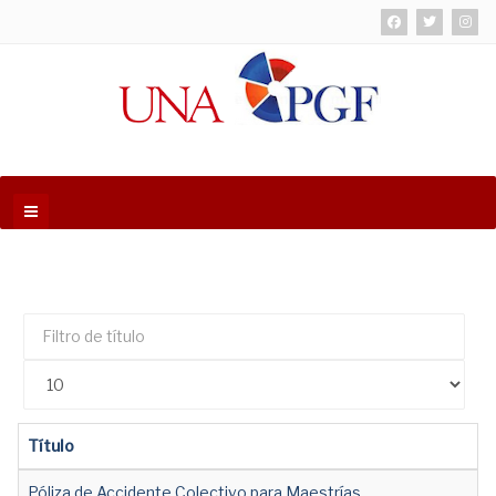
Filtro
de
Cantidad
título
Título
Póliza de Accidente Colectivo para Maestrías