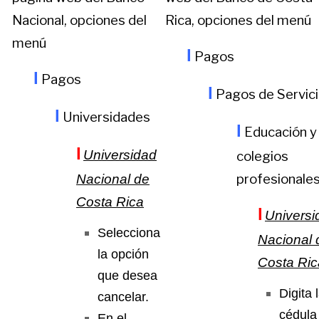
Nacional, opciones del
Rica, opciones del menú
menú
l
Pagos
l
Pagos
l
Pagos de Servic
l
Universidades
l
Educación y
l
Universidad
colegios
profesionales
Nacional de
Costa Rica
l
Universi
Selecciona
Nacional 
la opción
Costa Ric
que desea
Digita 
cancelar.
cédula
En el