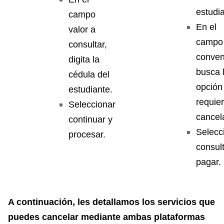
estudia
campo
En el
valor a
campo
consultar,
conven
digita la
busca 
cédula del
opción
estudiante.
requie
Seleccionar
cancela
continuar y
Selecc
procesar.
consult
pagar.
A continuación, les detallamos los servicios que
puedes cancelar mediante ambas plataformas