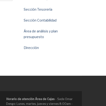
Sección Tesorería
Sección Contabilidad
Área de análisis y plan
presupuesto
Dirección
Horario de atención Área de Cajas
- Sede Omar
Dengo: Lunes, martes, jueves y viernes 8:00am -