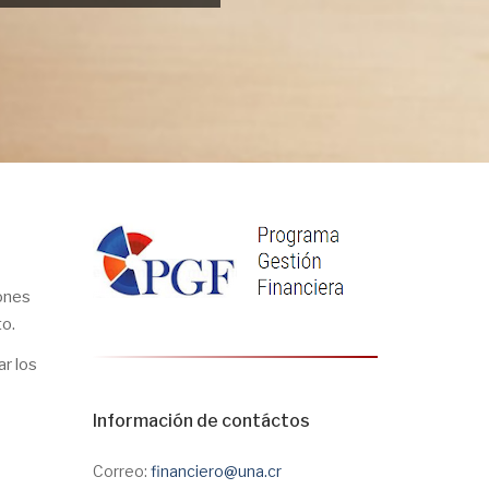
iones
to.
ar los
Información de contáctos
Correo:
financiero@una.cr