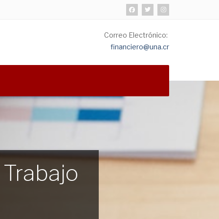
Correo Electrónico:
financiero@una.cr
 Trabajo